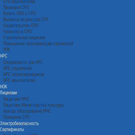
СРО изыскателей
Проверки СРО
Купить ООО с СРО
Выписка из реестра СРО
Свидетельство СРО
Членство в СРО
Строительная лицензия
Повышение квалификации строителей
УПК
НРС
Специалисты для НРС
НРС строителей
НРС проектировщиков
НРС изыскателей
НОК
Лицензии
Лицензии МЧС
Лицензии Министерства культуры
Аренда оборудования МЧС
Пожарное СРО
Электробезопасность
Сертификаты