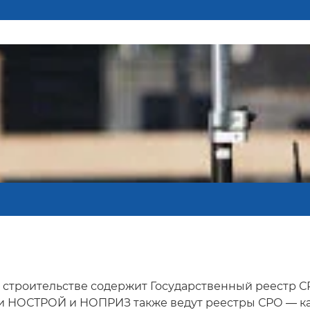
строительстве содержит Государственный реестр СРО
и НОСТРОЙ и НОПРИЗ также ведут реестры СРО — ка