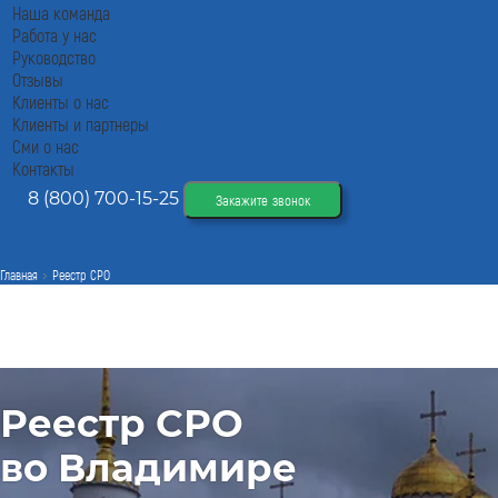
Наша команда
Работа у нас
Руководство
Отзывы
Клиенты о нас
Клиенты и партнеры
Сми о нас
Контакты
8 (800) 700-15-25
Закажите звонок
Главная
Реестр СРО
Реестр СРО
во Владимире