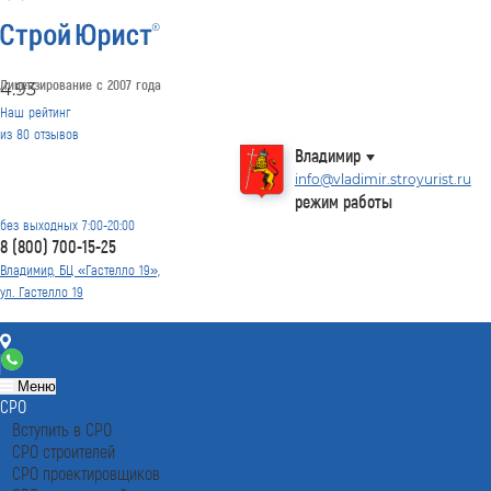
Лицензирование с 2007 года
4.93
Наш рейтинг
из
80
отзывов
Владимир
info@vladimir.stroyurist.ru
режим работы
без выходных 7:00-20:00
8 (800) 700-15-25
Владимир, БЦ «Гастелло 19»,
ул. Гастелло 19
Контакты
8 (800) 700-15-25
Меню
СРО
Вступить в СРО
СРО строителей
СРО проектировщиков