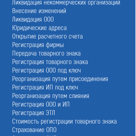
Ликвидация некоммерческих организаций
Внесение изменений
Ликвидация ООО
Юридические адреса
Открытие расчетного счета
Регистрация фирмы
Передача товарного знака
Регистрация товарного знака
Регистрация ООО под ключ
Реорганизация путем присоединения
Регистрация ИП под ключ
Мы экономим Ваше время и решаем все вопросы,
потому что мы эксперты №1 по сертификации
Реорганизация путем слияния
100%
Регистрация ООО и ИП
Регистрация ЭТЛ
наших клиентов увеличивают свою прибыль за счет роста
Стоимость регистрации товарного знака
качества продукции и доверия заказчиков
Страхование ОПО